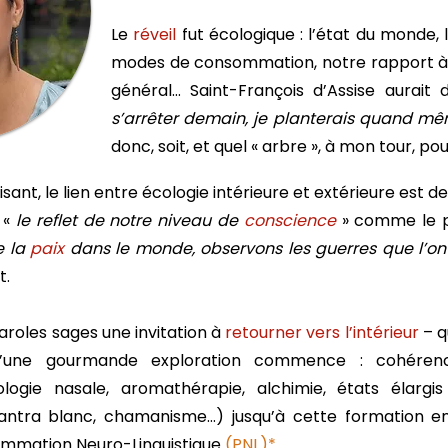
Le
réveil
fut écologique : l’état du monde, l
modes de consommation, notre rapport à l
général… Saint-François d’Assise aurait 
s’arrêter demain, je planterais quand m
donc, soit, et quel « arbre », à mon tour, po
ant, le lien entre écologie intérieure et extérieure est de
 «
le reflet de notre niveau de
conscience
» comme le p
e la
paix
dans le monde, observons les guerres que l’on 
t.
roles sages une invitation à
retourner vers l’intérieur
– qu
ne gourmande exploration commence : cohérence 
exologie nasale, aromathérapie, alchimie, états élarg
antra blanc, chamanisme…) jusqu’à cette formation en
ammation Neuro-Linguistique
(PNL)*
.