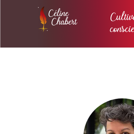
Cultiv
consci