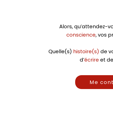
Alors, qu’attendez-v
conscience
, vos p
Quelle(s)
histoire(s)
de v
d’
écrire
et d
Me con