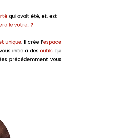
erté
qui avait été, et, est -
era le vôtre.. ?
 et unique
. Il crée l’
espace
vous initie à des
outils
qui
ncées précédemment vous
.