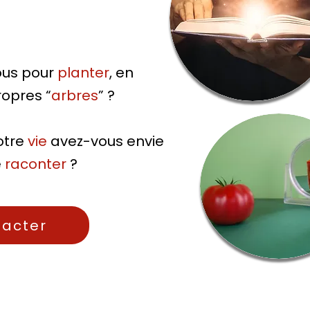
ous pour
planter
, en
ropres “
arbres
” ?
otre
vie
avez-vous envie
e
raconter
?
tacter