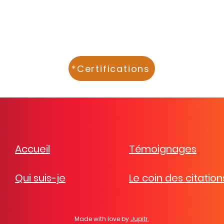
*Certifications
Accueil
Témoignages
Qui suis-je
Le coin des citation
Made with love by
Jupitr.