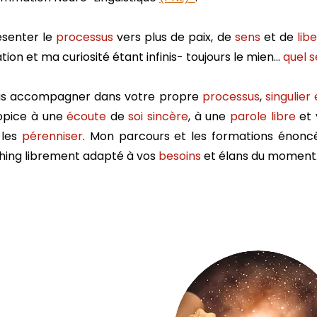
ésenter le
processus
vers plus de paix, de
sens
et de
lib
tion et ma curiosité étant infinis- toujours le mien…
quel s
us accompagner dans votre propre
processus
,
singulier
pice à une
écoute
de
soi sincère
, à une
parole libre
et 
 les
pérenniser
. Mon parcours et les formations éno
hing librement adapté à vos
besoins
et élans du moment